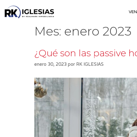
Saltar
al
VE
contenido
Mes:
enero 2023
¿Qué son las passive h
enero 30, 2023
por
RK IGLESIAS