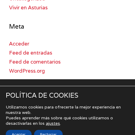
Vivir en Asturias
Meta
Acceder
Feed de entradas
Feed de comentarios
WordPress.org
POLÍTICA DE COOKIES
Aviso Legal
|
Política de privacidad
|
Uso de cookies
Cómo vender la casa en Gijón
|
Cómo vender la casa en
Utilizamos cookies para ofrecerte la mejor experiencia en
Oviedo
nuestra web.
Si buscas una
inmobiliaria en Asturias, Oviedo
, o una
Puedes aprender más sobre qué cookies utilizamos o
inmobiliaria en Asturias, Gijón
, en Agencia Iglesias te
desactivarlas en los
ajustes
.
podemos ayudar.
Copyright 2026 ©
RK IGLESIAS
Aceptar
Rechazar