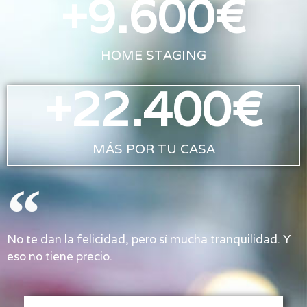
+
9.600
€
HOME STAGING
+
22.400
€
MÁS POR TU CASA
No te dan la felicidad, pero sí mucha tranquilidad. Y
eso no tiene precio.