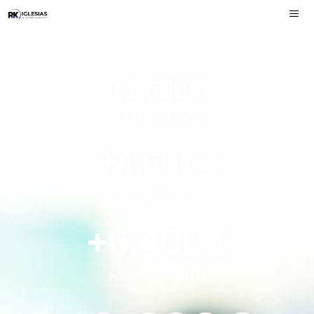
+
1.600
€
MARKETING
+
4.800
€
FACILIDADES
+
6.400
€
NEGOCIACIÓN