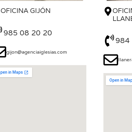
OFIC
OFICINA GIJÓN
LLAN
985 08 20 20
984 
gijon@agenciaiglesias.com
llane