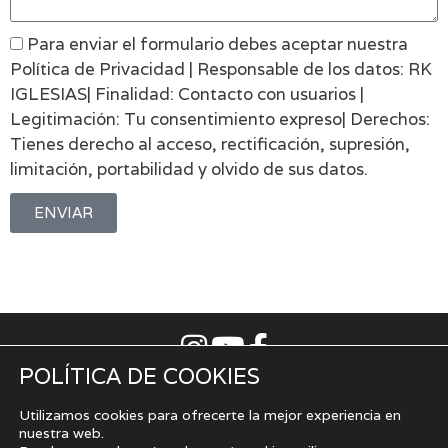
Para enviar el formulario debes aceptar nuestra
Política de Privacidad | Responsable de los datos: RK
IGLESIAS| Finalidad: Contacto con usuarios |
Legitimación: Tu consentimiento expreso| Derechos:
Tienes derecho al acceso, rectificación, supresión,
limitación, portabilidad y olvido de sus datos.
ENVIAR
POLÍTICA DE COOKIES
Aviso Legal
|
Política de privacidad
|
Uso de cookies
Cómo vender la casa en Gijón
|
Cómo vender la casa en
Utilizamos cookies para ofrecerte la mejor experiencia en
Oviedo
nuestra web.
Si buscas una
inmobiliaria en Asturias, Oviedo
, o una