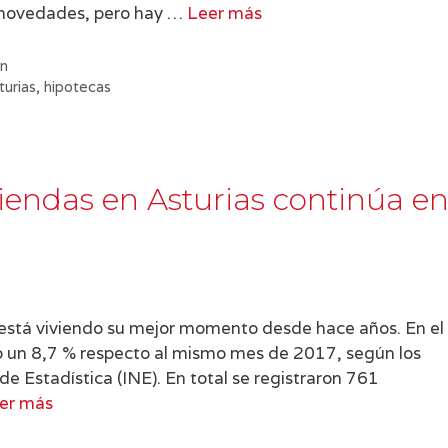
s novedades, pero hay …
Leer más
ón
turias
,
hipotecas
iendas en Asturias continúa e
está viviendo su mejor momento desde hace años. En el
ó un 8,7 % respecto al mismo mes de 2017, según los
de Estadística (INE). En total se registraron 761
er más