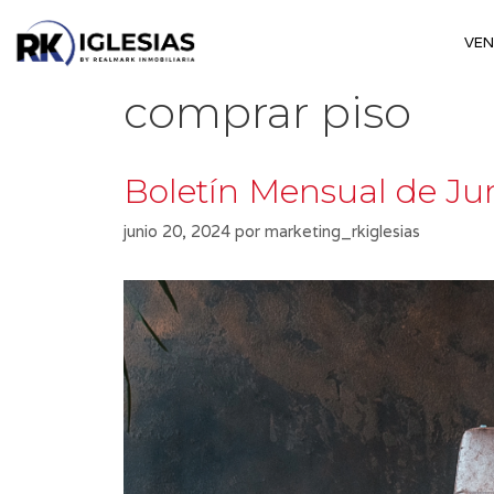
Saltar
al
VE
contenido
comprar piso
Boletín Mensual de Ju
junio 20, 2024
por
marketing_rkiglesias