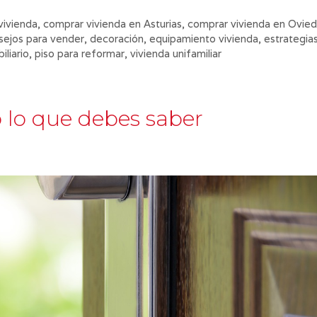
vivienda
,
comprar vivienda en Asturias
,
comprar vivienda en Ovie
sejos para vender
,
decoración
,
equipamiento vivienda
,
estrategia
iliario
,
piso para reformar
,
vivienda unifamiliar
 lo que debes saber