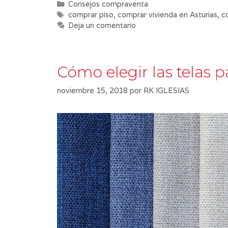
Categorías
Consejos compraventa
Etiquetas
comprar piso
,
comprar vivienda en Asturias
,
c
Deja un comentario
Cómo elegir las telas 
noviembre 15, 2018
por
RK IGLESIAS