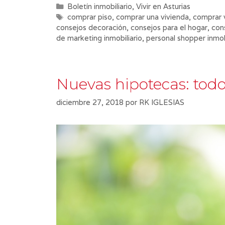
Categorías
Boletín inmobiliario
,
Vivir en Asturias
Etiquetas
comprar piso
,
comprar una vivienda
,
comprar 
consejos decoración
,
consejos para el hogar
,
con
de marketing inmobiliario
,
personal shopper inmob
Nuevas hipotecas: todo
diciembre 27, 2018
por
RK IGLESIAS