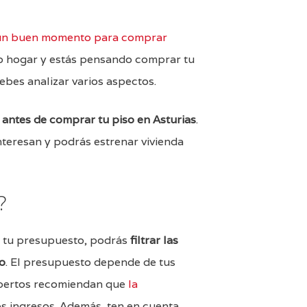
un buen momento para comprar
pio hogar y estás pensando comprar tu
debes analizar varios aspectos.
 antes de comprar tu piso en Asturias
.
nteresan y podrás estrenar vivienda
?
en tu presupuesto, podrás
filtrar las
o
. El presupuesto depende de tus
xpertos recomiendan que
la
s ingresos. Además, ten en cuenta