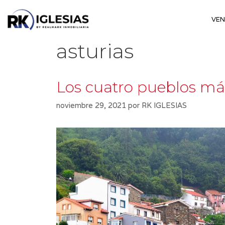
Saltar
al
VE
contenido
asturias
Los cuatro pueblos más
noviembre 29, 2021
por
RK IGLESIAS