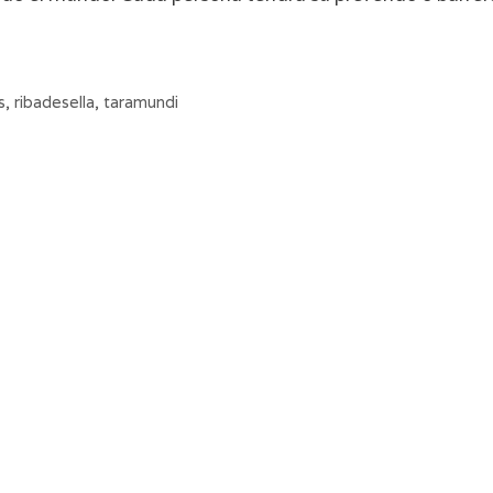
s
,
ribadesella
,
taramundi