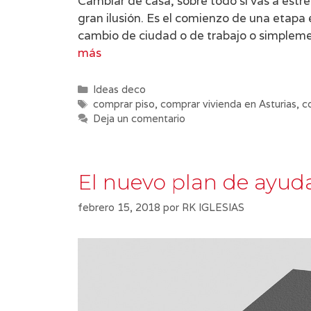
Cambiar de casa, sobre todo si vas a estr
gran ilusión. Es el comienzo de una etapa 
cambio de ciudad o de trabajo o simplem
más
Categorías
Ideas deco
Etiquetas
comprar piso
,
comprar vivienda en Asturias
,
c
Deja un comentario
El nuevo plan de ayuda
febrero 15, 2018
por
RK IGLESIAS