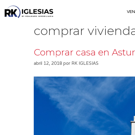
Saltar
al
VE
contenido
comprar vivienda
Comprar casa en Astur
abril 12, 2018
por
RK IGLESIAS