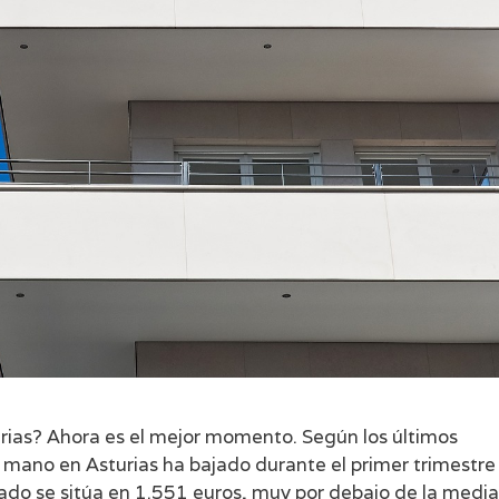
ias? Ahora es el mejor momento. Según los últimos
a mano en Asturias ha bajado durante el primer trimestre
ado se sitúa en 1.551 euros, muy por debajo de la media