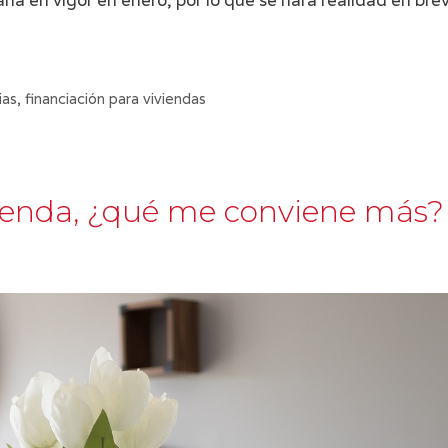
a en vigor en enero, por lo que se hará realidad en brev
ias
,
financiación para viviendas
vienda, ¿qué me conviene más?