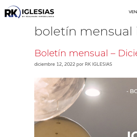
Saltar
al
VE
contenido
boletín mensual 
Boletín mensual – Dic
diciembre 12, 2022
por
RK IGLESIAS