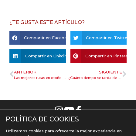
¿TE GUSTA ESTE ARTÍCULO?
Compartir en Facebook
Compartir en Twitter
Compartir en Linkdin
Compartir en Pinterest
ANTERIOR
SIGUIENTE
Las mejores rutas en otoño que no puedes perderte en Asturias.
¿Cuánto tiempo se tarda de media en vender una vivienda?
POLÍTICA DE COOKIES
Aviso Legal
|
Política de privacidad
|
Uso de cookies
Cómo vender la casa en Gijón
|
Cómo vender la casa en
Utilizamos cookies para ofrecerte la mejor experiencia en
Oviedo