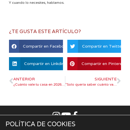
Y cuando lo necesites, hablamos.
¿TE GUSTA ESTE ARTÍCULO?
Compartir en Facebook
Compartir en Twitter
Compartir en Linkdin
Compartir en Pinterest
ANTERIOR
SIGUIENTE
¿Cuánto vale tu casa en 2026? Así está realmente el mercado inmobiliario en Asturias
“Solo quería saber cuánto valía mi casa…” La historia real de muchos propietarios en Asturias en 2026
POLÍTICA DE COOKIES
Aviso Legal
|
Política de privacidad
|
Uso de cookies